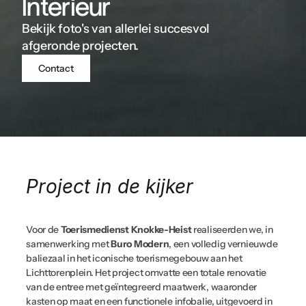
Interieur
Bekijk foto's van allerlei succesvol 
afgeronde projecten.
Contact
Project in de kijker
Voor de 
Toerismedienst Knokke-Heist
 realiseerden we, in 
samenwerking met 
Buro Modern
, een volledig vernieuwde 
baliezaal in het iconische toerismegebouw aan het 
Lichttorenplein. Het project omvatte een totale renovatie 
van de entree met geïntegreerd maatwerk, waaronder 
kasten op maat en een functionele infobalie, uitgevoerd in 