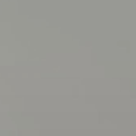
Over ons
Interieur
RESOURCES
Blog
Careers
Docs
About
COMMUNITY
Join